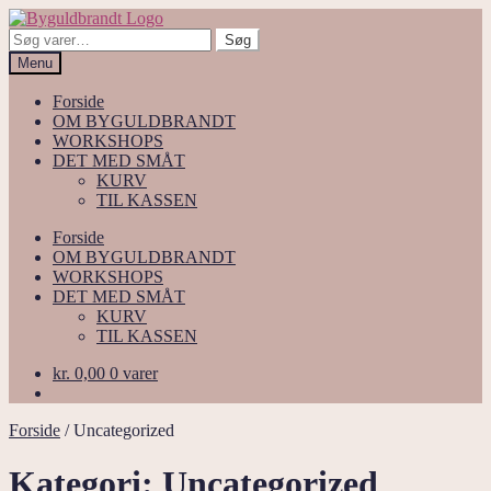
Spring
Spring
til
til
Søg
Søg
navigation
indhold
efter:
Menu
Forside
OM BYGULDBRANDT
WORKSHOPS
DET MED SMÅT
KURV
TIL KASSEN
Forside
OM BYGULDBRANDT
WORKSHOPS
DET MED SMÅT
KURV
TIL KASSEN
kr.
0,00
0 varer
Forside
/
Uncategorized
Kategori:
Uncategorized