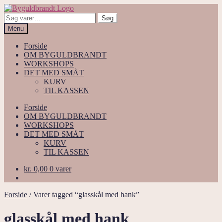
Spring
Spring
til
til
Søg
Søg
navigation
indhold
efter:
Menu
Forside
OM BYGULDBRANDT
WORKSHOPS
DET MED SMÅT
KURV
TIL KASSEN
Forside
OM BYGULDBRANDT
WORKSHOPS
DET MED SMÅT
KURV
TIL KASSEN
kr.
0,00
0 varer
Forside
/
Varer tagged “glasskål med hank”
glasskål med hank