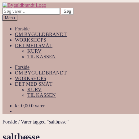
Spring
Spring
til
til
Søg
Søg
navigation
indhold
efter:
Menu
Forside
OM BYGULDBRANDT
WORKSHOPS
DET MED SMÅT
KURV
TIL KASSEN
Forside
OM BYGULDBRANDT
WORKSHOPS
DET MED SMÅT
KURV
TIL KASSEN
kr.
0,00
0 varer
Forside
/
Varer tagged “saltbøsse”
saltbøsse