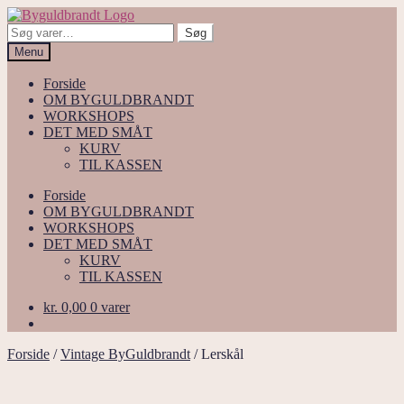
Spring
Spring
til
til
Søg
Søg
navigation
indhold
efter:
Menu
Forside
OM BYGULDBRANDT
WORKSHOPS
DET MED SMÅT
KURV
TIL KASSEN
Forside
OM BYGULDBRANDT
WORKSHOPS
DET MED SMÅT
KURV
TIL KASSEN
kr.
0,00
0 varer
Forside
/
Vintage ByGuldbrandt
/
Lerskål