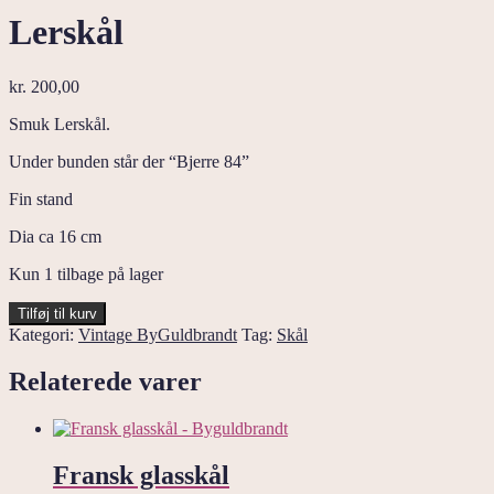
Lerskål
kr.
200,00
Smuk Lerskål.
Under bunden står der “Bjerre 84”
Fin stand
Dia ca 16 cm
Kun 1 tilbage på lager
Lerskål
Tilføj til kurv
antal
Kategori:
Vintage ByGuldbrandt
Tag:
Skål
Relaterede varer
Fransk glasskål