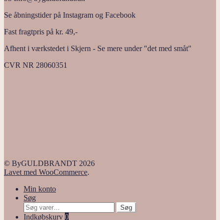
Se åbningstider på Instagram og Facebook
Fast fragtpris på kr. 49,-
Afhent i værkstedet i Skjern - Se mere under "det med småt"
CVR NR 28060351
© ByGULDBRANDT 2026
Lavet med WooCommerce
.
Min konto
Søg
Søg
Søg
efter:
Indkøbskurv
0