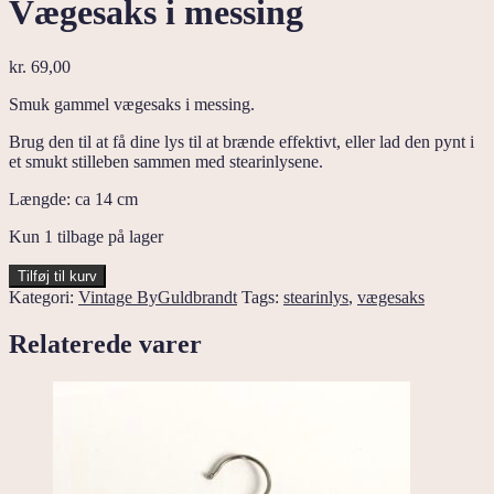
Vægesaks i messing
kr.
69,00
Smuk gammel vægesaks i messing.
Brug den til at få dine lys til at brænde effektivt, eller lad den pynt i
et smukt stilleben sammen med stearinlysene.
Længde: ca 14 cm
Kun 1 tilbage på lager
Vægesaks
Tilføj til kurv
i
Kategori:
Vintage ByGuldbrandt
Tags:
stearinlys
,
vægesaks
messing
antal
Relaterede varer