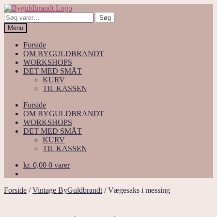
Spring
Spring
til
til
Søg
Søg
navigation
indhold
efter:
Menu
Forside
OM BYGULDBRANDT
WORKSHOPS
DET MED SMÅT
KURV
TIL KASSEN
Forside
OM BYGULDBRANDT
WORKSHOPS
DET MED SMÅT
KURV
TIL KASSEN
kr.
0,00
0 varer
Forside
/
Vintage ByGuldbrandt
/
Vægesaks i messing