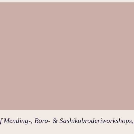
af Mending-, Boro- & Sashikobroderiworkshops,