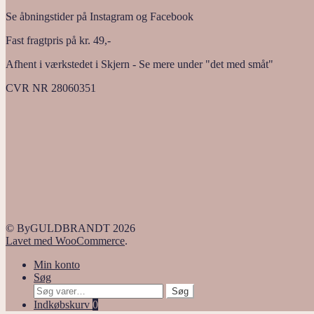
Se åbningstider på Instagram og Facebook
Fast fragtpris på kr. 49,-
Afhent i værkstedet i Skjern - Se mere under "det med småt"
CVR NR 28060351
© ByGULDBRANDT 2026
Lavet med WooCommerce
.
Min konto
Søg
Søg
Søg
efter:
Indkøbskurv
0