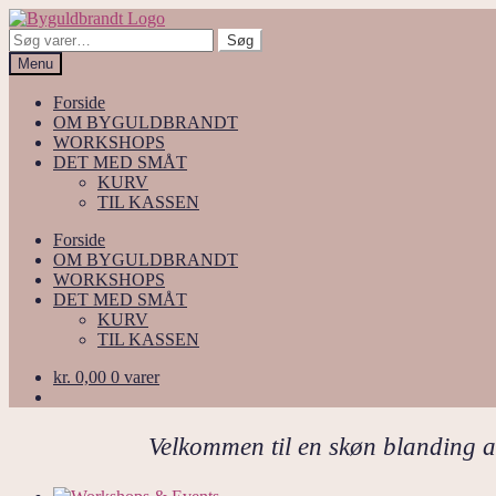
Spring
Spring
til
til
Søg
Søg
navigation
indhold
efter:
Menu
Forside
OM BYGULDBRANDT
WORKSHOPS
DET MED SMÅT
KURV
TIL KASSEN
Forside
OM BYGULDBRANDT
WORKSHOPS
DET MED SMÅT
KURV
TIL KASSEN
kr.
0,00
0 varer
Velkommen til en skøn blanding 