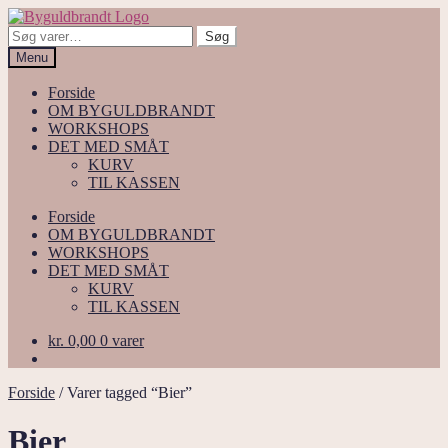
Spring
Spring
til
til
Søg
Søg
navigation
indhold
efter:
Menu
Forside
OM BYGULDBRANDT
WORKSHOPS
DET MED SMÅT
KURV
TIL KASSEN
Forside
OM BYGULDBRANDT
WORKSHOPS
DET MED SMÅT
KURV
TIL KASSEN
kr.
0,00
0 varer
Forside
/
Varer tagged “Bier”
Bier