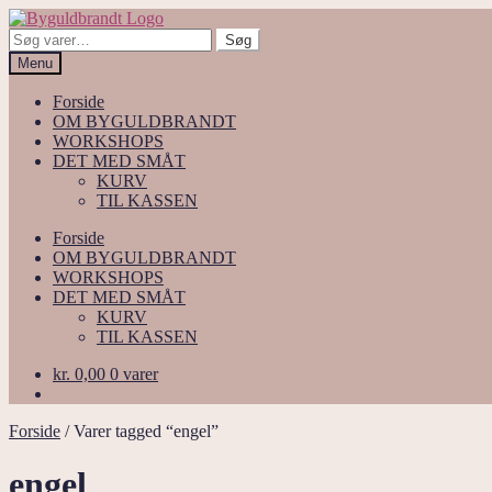
Spring
Spring
til
til
Søg
Søg
navigation
indhold
efter:
Menu
Forside
OM BYGULDBRANDT
WORKSHOPS
DET MED SMÅT
KURV
TIL KASSEN
Forside
OM BYGULDBRANDT
WORKSHOPS
DET MED SMÅT
KURV
TIL KASSEN
kr.
0,00
0 varer
Forside
/
Varer tagged “engel”
engel