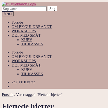
Spring
Spring
til
til
Søg
Søg
navigation
indhold
efter:
Menu
Forside
OM BYGULDBRANDT
WORKSHOPS
DET MED SMÅT
KURV
TIL KASSEN
Forside
OM BYGULDBRANDT
WORKSHOPS
DET MED SMÅT
KURV
TIL KASSEN
kr.
0,00
0 varer
Forside
/
Varer tagged “Flettede hjerter”
Flettede hjerter