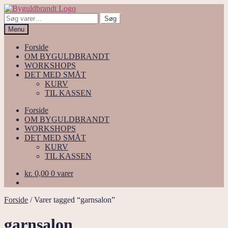
Spring
Spring
til
til
Søg
Søg
navigation
indhold
efter:
Menu
Forside
OM BYGULDBRANDT
WORKSHOPS
DET MED SMÅT
KURV
TIL KASSEN
Forside
OM BYGULDBRANDT
WORKSHOPS
DET MED SMÅT
KURV
TIL KASSEN
kr.
0,00
0 varer
Forside
/
Varer tagged “garnsalon”
garnsalon