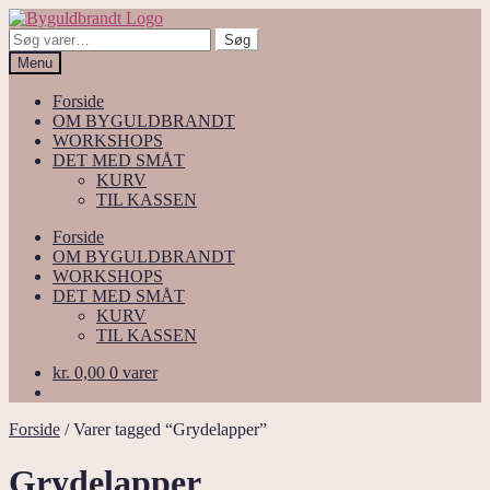
Spring
Spring
til
til
Søg
Søg
navigation
indhold
efter:
Menu
Forside
OM BYGULDBRANDT
WORKSHOPS
DET MED SMÅT
KURV
TIL KASSEN
Forside
OM BYGULDBRANDT
WORKSHOPS
DET MED SMÅT
KURV
TIL KASSEN
kr.
0,00
0 varer
Forside
/
Varer tagged “Grydelapper”
Grydelapper