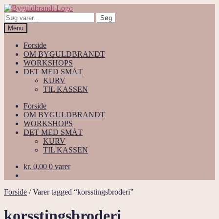
Spring
Spring
til
til
Søg
Søg
navigation
indhold
efter:
Menu
Forside
OM BYGULDBRANDT
WORKSHOPS
DET MED SMÅT
KURV
TIL KASSEN
Forside
OM BYGULDBRANDT
WORKSHOPS
DET MED SMÅT
KURV
TIL KASSEN
kr.
0,00
0 varer
Forside
/
Varer tagged “korsstingsbroderi”
korsstingsbroderi