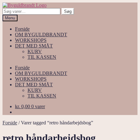
Spring
Spring
til
til
Søg
Søg
navigation
indhold
efter:
Menu
Forside
OM BYGULDBRANDT
WORKSHOPS
DET MED SMÅT
KURV
TIL KASSEN
Forside
OM BYGULDBRANDT
WORKSHOPS
DET MED SMÅT
KURV
TIL KASSEN
kr.
0,00
0 varer
Forside
/
Varer tagged “retro håndarbejdsbog”
retro håndarbejdsbog