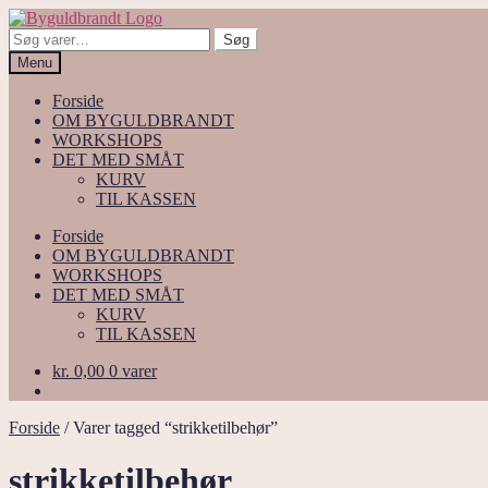
Spring
Spring
til
til
Søg
Søg
navigation
indhold
efter:
Menu
Forside
OM BYGULDBRANDT
WORKSHOPS
DET MED SMÅT
KURV
TIL KASSEN
Forside
OM BYGULDBRANDT
WORKSHOPS
DET MED SMÅT
KURV
TIL KASSEN
kr.
0,00
0 varer
Forside
/
Varer tagged “strikketilbehør”
strikketilbehør