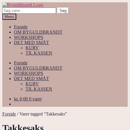
Spring
Spring
til
til
Søg
Søg
navigation
indhold
efter:
Menu
Forside
OM BYGULDBRANDT
WORKSHOPS
DET MED SMÅT
KURV
TIL KASSEN
Forside
OM BYGULDBRANDT
WORKSHOPS
DET MED SMÅT
KURV
TIL KASSEN
kr.
0,00
0 varer
Forside
/
Varer tagged “Takkesaks”
Takkesaks