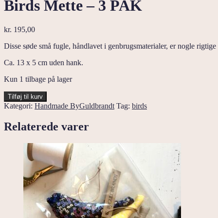
Birds Mette – 3 PAK
kr.
195,00
Disse søde små fugle, håndlavet i genbrugsmaterialer, er nogle rigti
Ca. 13 x 5 cm uden hank.
Kun 1 tilbage på lager
Birds
Tilføj til kurv
Mette
Kategori:
Handmade ByGuldbrandt
Tag:
birds
-
3
Relaterede varer
PAK
antal