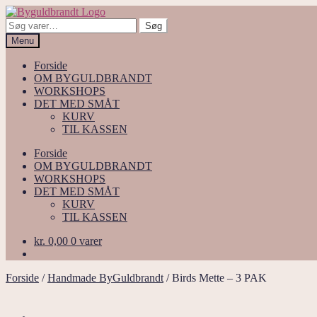
Spring
Spring
til
til
Søg
Søg
navigation
indhold
efter:
Menu
Forside
OM BYGULDBRANDT
WORKSHOPS
DET MED SMÅT
KURV
TIL KASSEN
Forside
OM BYGULDBRANDT
WORKSHOPS
DET MED SMÅT
KURV
TIL KASSEN
kr.
0,00
0 varer
Forside
/
Handmade ByGuldbrandt
/
Birds Mette – 3 PAK