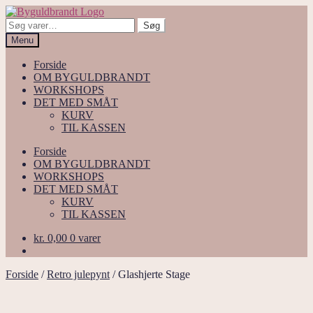
Spring
Spring
til
til
Søg
Søg
navigation
indhold
efter:
Menu
Forside
OM BYGULDBRANDT
WORKSHOPS
DET MED SMÅT
KURV
TIL KASSEN
Forside
OM BYGULDBRANDT
WORKSHOPS
DET MED SMÅT
KURV
TIL KASSEN
kr.
0,00
0 varer
Forside
/
Retro julepynt
/
Glashjerte Stage