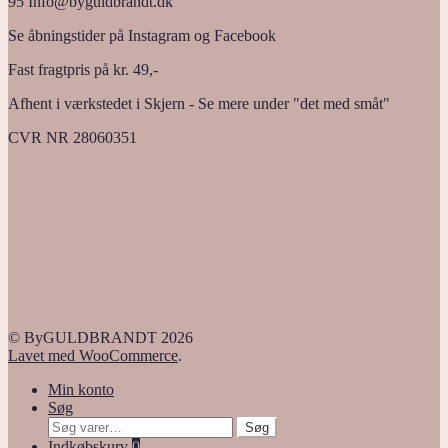
95 Info@byguldbrandt.dk
Se åbningstider på Instagram og Facebook
Fast fragtpris på kr. 49,-
Afhent i værkstedet i Skjern - Se mere under "det med småt"
CVR NR 28060351
© ByGULDBRANDT 2026
Lavet med WooCommerce
.
Min konto
Søg
Søg
Søg
efter:
Indkøbskurv
0