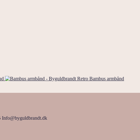
ud
Bambus armbånd
5 Info@byguldbrandt.dk