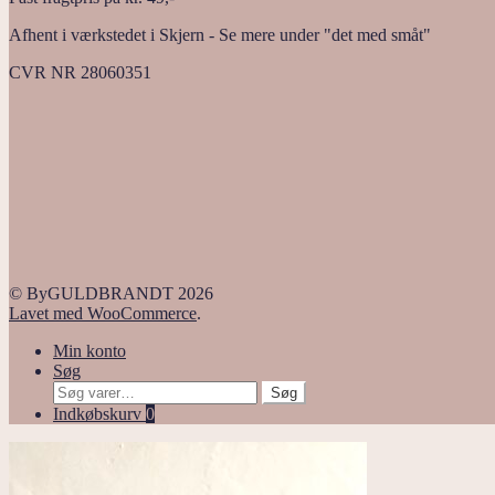
Afhent i værkstedet i Skjern - Se mere under "det med småt"
CVR NR 28060351
© ByGULDBRANDT 2026
Lavet med WooCommerce
.
Min konto
Søg
Søg
Søg
efter:
Indkøbskurv
0