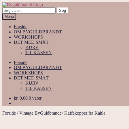
Spring
Spring
til
til
Søg
Søg
navigation
indhold
efter:
Menu
Forside
OM BYGULDBRANDT
WORKSHOPS
DET MED SMÅT
KURV
TIL KASSEN
Forside
OM BYGULDBRANDT
WORKSHOPS
DET MED SMÅT
KURV
TIL KASSEN
kr.
0,00
0 varer
Forside
/
Vintage ByGuldbrandt
/
Kaffekopper fra Kahla