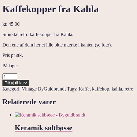
Kaffekopper fra Kahla
kr.
45,00
Smukke retro kaffekopper fra Kahla.
Den ene af dem her et lille bitte mærke i kanten (se foto).
Pris pr stk.
På lager
Kaffekopper
fra
Tilføj til kurv
Kahla
Kategori:
Vintage ByGuldbrandt
Tags:
Kaffe
,
kaffekop
,
kahla
,
retro
antal
Relaterede varer
Keramik saltbøsse