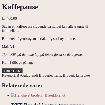
Kaffepause
kr.
400,00
Sådan en kaffepause siddende på gulvet kan alle trænge til
indimellem.
Broderet af genbrugsmaterialer og sat i ny ramme.
Mål: A4
Tip – Klik på den lille lup på fotoet for at se detaljerne.
Kun 1 tilbage på lager
Kaffepause
Tilføj til kurv
antal
Kategori:
ByGuldbrandt Broderier
Tags:
Broderi
,
kaffepige
Relaterede varer