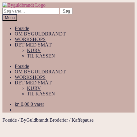
Spring
Spring
til
til
Søg
Søg
navigation
indhold
efter:
Menu
Forside
OM BYGULDBRANDT
WORKSHOPS
DET MED SMÅT
KURV
TIL KASSEN
Forside
OM BYGULDBRANDT
WORKSHOPS
DET MED SMÅT
KURV
TIL KASSEN
kr.
0,00
0 varer
Forside
/
ByGuldbrandt Broderier
/
Kaffepause