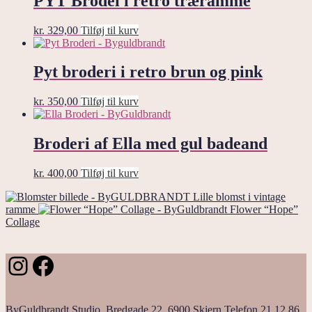
PYT Brodei i retro træramme
kr.
329,00
Tilføj til kurv
Pyt broderi i retro brun og pink
kr.
350,00
Tilføj til kurv
Broderi af Ella med gul badeand
kr.
400,00
Tilføj til kurv
Lille blomst i vintage
ramme
Flower “Hope”
Collage
Instagram
Facebook
ByGuldbrandt Studio, Bredgade 22, 6900 Skjern Telefon 21 12 86