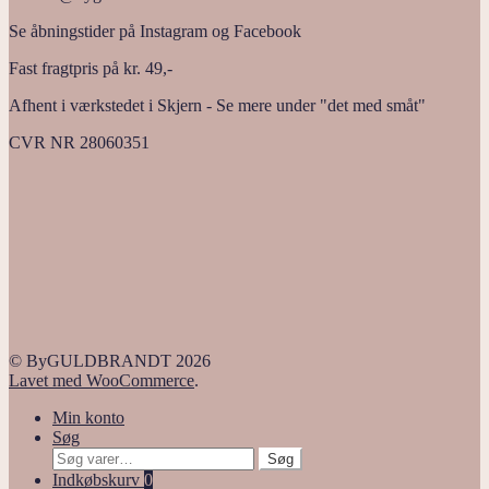
Se åbningstider på Instagram og Facebook
Fast fragtpris på kr. 49,-
Afhent i værkstedet i Skjern - Se mere under "det med småt"
CVR NR 28060351
© ByGULDBRANDT 2026
Lavet med WooCommerce
.
Min konto
Søg
Søg
Søg
efter:
Indkøbskurv
0