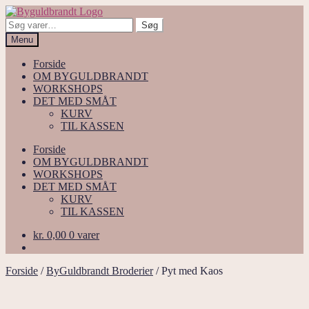
Spring
Spring
til
til
Søg
Søg
navigation
indhold
efter:
Menu
Forside
OM BYGULDBRANDT
WORKSHOPS
DET MED SMÅT
KURV
TIL KASSEN
Forside
OM BYGULDBRANDT
WORKSHOPS
DET MED SMÅT
KURV
TIL KASSEN
kr.
0,00
0 varer
Forside
/
ByGuldbrandt Broderier
/
Pyt med Kaos