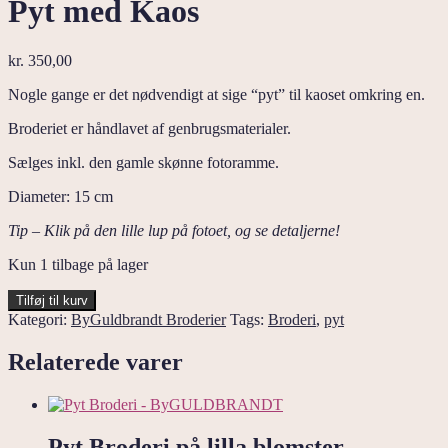
Pyt med Kaos
kr.
350,00
Nogle gange er det nødvendigt at sige “pyt” til kaoset omkring en.
Broderiet er håndlavet af genbrugsmaterialer.
Sælges inkl. den gamle skønne fotoramme.
Diameter: 15 cm
Tip – Klik på den lille lup på fotoet, og se detaljerne!
Kun 1 tilbage på lager
Pyt
Tilføj til kurv
med
Kategori:
ByGuldbrandt Broderier
Tags:
Broderi
,
pyt
Kaos
antal
Relaterede varer
Pyt Broderi på lilla blomster