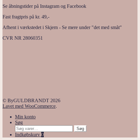
Se åbningstider på Instagram og Facebook
Fast fragtpris på kr. 49,-
Afhent i værkstedet i Skjern - Se mere under "det med småt"
CVR NR 28060351
© ByGULDBRANDT 2026
Lavet med WooCommerce
.
Min konto
Søg
Søg
Søg
efter:
Indkøbskurv
0