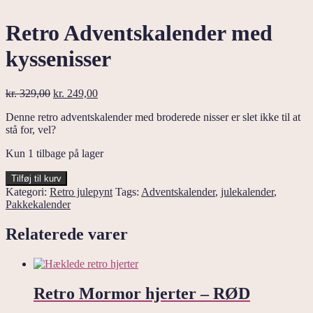
Retro Adventskalender med
kyssenisser
Den
Den
kr.
329,00
kr.
249,00
oprindelige
aktuelle
Denne retro adventskalender med broderede nisser er slet ikke til at
pris
pris
stå for, vel?
var:
er:
kr. 329,00.
kr. 249,00.
Kun 1 tilbage på lager
Retro
Tilføj til kurv
Adventskalender
Kategori:
Retro julepynt
Tags:
Adventskalender
,
julekalender
,
med
Pakkekalender
kyssenisser
antal
Relaterede varer
Retro Mormor hjerter – RØD