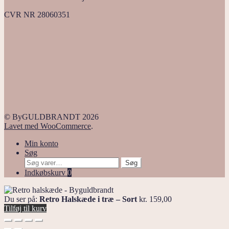
CVR NR 28060351
© ByGULDBRANDT 2026
Lavet med WooCommerce
.
Min konto
Søg
Søg
Søg
efter:
Indkøbskurv
0
Du ser på:
Retro Halskæde i træ – Sort
kr.
159,00
Tilføj til kurv