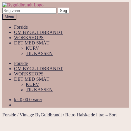
Spring
Spring
til
til
Søg
Søg
navigation
indhold
efter:
Menu
Forside
OM BYGULDBRANDT
WORKSHOPS
DET MED SMÅT
KURV
TIL KASSEN
Forside
OM BYGULDBRANDT
WORKSHOPS
DET MED SMÅT
KURV
TIL KASSEN
kr.
0,00
0 varer
Forside
/
Vintage ByGuldbrandt
/
Retro Halskæde i træ – Sort