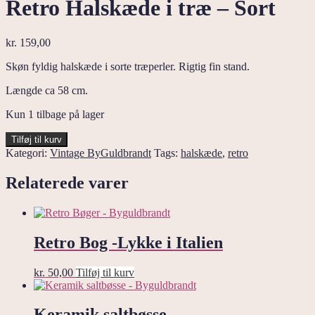
Retro Halskæde i træ – Sort
kr.
159,00
Skøn fyldig halskæde i sorte træperler. Rigtig fin stand.
Længde ca 58 cm.
Kun 1 tilbage på lager
Retro
Tilføj til kurv
Halskæde
Kategori:
Vintage ByGuldbrandt
Tags:
halskæde
,
retro
i
træ
Relaterede varer
-
Sort
antal
Retro Bog -Lykke i Italien
kr.
50,00
Tilføj til kurv
Keramik saltbøsse