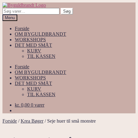
Spring
Spring
til
til
Søg
Søg
navigation
indhold
efter:
Menu
Forside
OM BYGULDBRANDT
WORKSHOPS
DET MED SMÅT
KURV
TIL KASSEN
Forside
OM BYGULDBRANDT
WORKSHOPS
DET MED SMÅT
KURV
TIL KASSEN
kr.
0,00
0 varer
Forside
/
Krea Bøger
/
Seje huer til små monstre