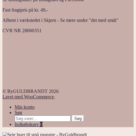
Fast fragtpris på kr. 49,-
Afhent i værkstedet i Skjern - Se mere under "det med småt"
CVR NR 28060351
© ByGULDBRANDT 2026
Lavet med WooCommerce
.
Min konto
Søg
Søg
Søg
efter:
Indkøbskurv
0