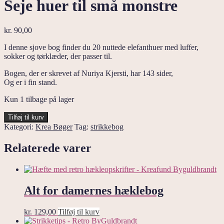
Seje huer til små monstre
kr.
90,00
I denne sjove bog finder du 20 nuttede elefanthuer med luffer,
sokker og tørklæder, der passer til.
Bogen, der er skrevet af Nuriya Kjersti, har 143 sider,
Og er i fin stand.
Kun 1 tilbage på lager
Seje
Tilføj til kurv
huer
Kategori:
Krea Bøger
Tag:
strikkebog
til
små
Relaterede varer
monstre
antal
Alt for damernes hæklebog
kr.
129,00
Tilføj til kurv