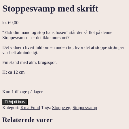
Stoppesvamp med skrift
kr.
69,00
“Elsk din mand og stop hans hosen” står der så flot på denne
Stoppesvamp – er det ikke morsomt?
Det vidner i hvert fald om en anden tid, hvor det at stoppe strømper
var helt almindeligt.
Fin stand med alm. brugsspor.
H: ca 12 cm
Kun 1 tilbage på lager
Stoppesvamp
Tilføj til kurv
med
Kategori:
Krea Fund
Tags:
Stoppeæg
,
Stoppesvamp
skrift
antal
Relaterede varer