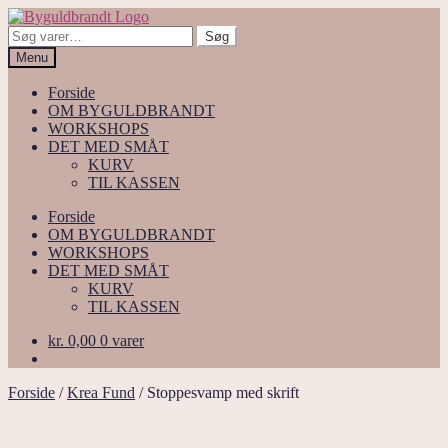
Spring
Spring
til
til
Søg
Søg
navigation
indhold
efter:
Menu
Forside
OM BYGULDBRANDT
WORKSHOPS
DET MED SMÅT
KURV
TIL KASSEN
Forside
OM BYGULDBRANDT
WORKSHOPS
DET MED SMÅT
KURV
TIL KASSEN
kr.
0,00
0 varer
Forside
/
Krea Fund
/
Stoppesvamp med skrift