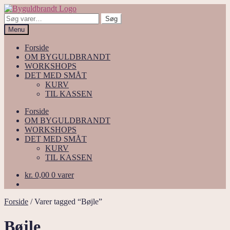
Spring
Spring
til
til
Søg
Søg
navigation
indhold
efter:
Menu
Forside
OM BYGULDBRANDT
WORKSHOPS
DET MED SMÅT
KURV
TIL KASSEN
Forside
OM BYGULDBRANDT
WORKSHOPS
DET MED SMÅT
KURV
TIL KASSEN
kr.
0,00
0 varer
Forside
/
Varer tagged “Bøjle”
Bøjle