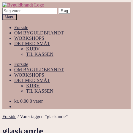
Spring
Spring
til
til
Søg
Søg
navigation
indhold
efter:
Menu
Forside
OM BYGULDBRANDT
WORKSHOPS
DET MED SMÅT
KURV
TIL KASSEN
Forside
OM BYGULDBRANDT
WORKSHOPS
DET MED SMÅT
KURV
TIL KASSEN
kr.
0,00
0 varer
Forside
/
Varer tagged “glaskande”
glaskande