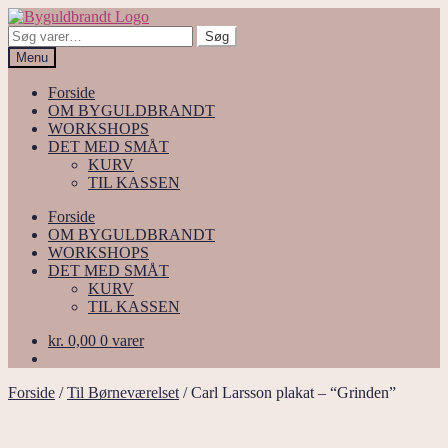
Spring
Spring
til
til
Søg
Søg
navigation
indhold
efter:
Menu
Forside
OM BYGULDBRANDT
WORKSHOPS
DET MED SMÅT
KURV
TIL KASSEN
Forside
OM BYGULDBRANDT
WORKSHOPS
DET MED SMÅT
KURV
TIL KASSEN
kr.
0,00
0 varer
Forside
/
Til Børneværelset
/
Carl Larsson plakat – “Grinden”