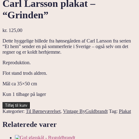
Carl Larsson plakat –
“Grinden”
kr.
125,00
Dette hyggelige billede fra hønsegården af Carl Larsson fra serien
“Et hem” sender en på sommerferie i Sverige – også selv om det
regner og er koldt herhjemme.
Reproduktion.
Flot stand trods aldren.
Mål ca 35×50 cm
Kun 1 tilbage på lager
Carl
Tilføj til kurv
Larsson
Kategorier:
Til Børneværelset
,
Vintage ByGuldbrandt
Tag:
Plakat
plakat
-
Relaterede varer
“Grinden”
antal