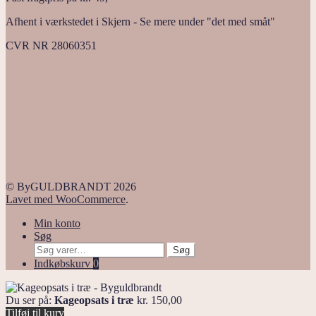
Afhent i værkstedet i Skjern - Se mere under "det med småt"
CVR NR 28060351
© ByGULDBRANDT 2026
Lavet med WooCommerce
.
Min konto
Søg
Søg
Søg
efter:
Indkøbskurv
0
Du ser på:
Kageopsats i træ
kr.
150,00
Tilføj til kurv