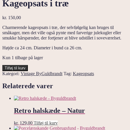
Kageopsats i træ
kr.
150,00
Charmerende kageopsats i træ, der selvfølgelig kan bruges til
småkager, men det ville også pynte med farverige julekugler eller
smukke hårspænder, der fortjener at blive udstillet i soveværelset.
Højde ca 24 cm. Diameter i bund ca 26 cm.
Kun 1 tilbage på lager
Kageopsats
Tilføj til kurv
i
Kategori:
Vintage ByGuldbrandt
Tag:
Kageopsats
træ
antal
Relaterede varer
Retro halskæde – Natur
kr.
129,00
Tilføj til kurv