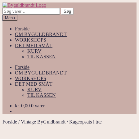
Spring
Spring
til
til
Søg
Søg
navigation
indhold
efter:
Menu
Forside
OM BYGULDBRANDT
WORKSHOPS
DET MED SMÅT
KURV
TIL KASSEN
Forside
OM BYGULDBRANDT
WORKSHOPS
DET MED SMÅT
KURV
TIL KASSEN
kr.
0,00
0 varer
Forside
/
Vintage ByGuldbrandt
/
Kageopsats i træ