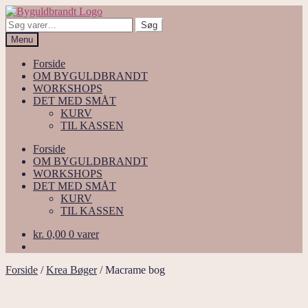
Spring
Spring
til
til
Søg
Søg
navigation
indhold
efter:
Menu
Forside
OM BYGULDBRANDT
WORKSHOPS
DET MED SMÅT
KURV
TIL KASSEN
Forside
OM BYGULDBRANDT
WORKSHOPS
DET MED SMÅT
KURV
TIL KASSEN
kr.
0,00
0 varer
Forside
/
Krea Bøger
/
Macrame bog