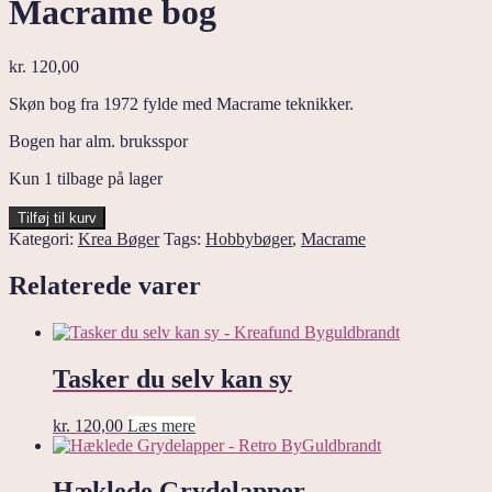
Macrame bog
kr.
120,00
Skøn bog fra 1972 fylde med Macrame teknikker.
Bogen har alm. bruksspor
Kun 1 tilbage på lager
Macrame
Tilføj til kurv
bog
Kategori:
Krea Bøger
Tags:
Hobbybøger
,
Macrame
antal
Relaterede varer
Tasker du selv kan sy
kr.
120,00
Læs mere
Hæklede Grydelapper