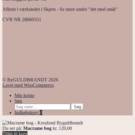
Afhent i værkstedet i Skjern - Se mere under "det med småt"
CVR NR 28060351
© ByGULDBRANDT 2026
Lavet med WooCommerce
.
Min konto
Søg
Søg
Søg
efter:
Indkøbskurv
0
Du ser på:
Macrame bog
kr.
120,00
Tilføj til kurv