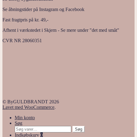
Se åbningstider på Instagram og Facebook
Fast fragtpris på kr. 49,-
Afhent i værkstedet i Skjern - Se mere under "det med småt"
CVR NR 28060351
© ByGULDBRANDT 2026
Lavet med WooCommerce
.
Min konto
Søg
Søg
Søg
efter:
Indkøbskurv
0