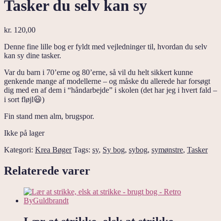
Tasker du selv kan sy
kr.
120,00
Denne fine lille bog er fyldt med vejledninger til, hvordan du selv
kan sy dine tasker.
Var du barn i 70’erne og 80’erne, så vil du helt sikkert kunne
genkende mange af modellerne – og måske du allerede har forsøgt
dig med en af dem i “håndarbejde” i skolen (det har jeg i hvert fald –
i sort fløjl😃)
Fin stand men alm, brugspor.
Ikke på lager
Kategori:
Krea Bøger
Tags:
sy
,
Sy bog
,
sybog
,
symønstre
,
Tasker
Relaterede varer