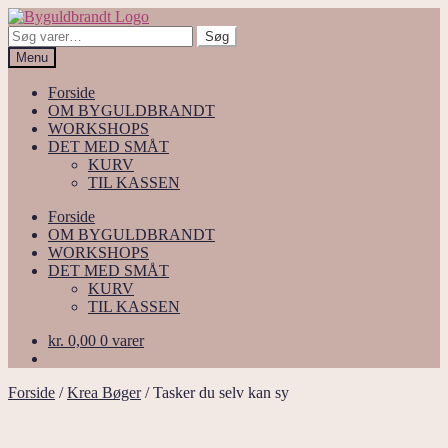
Spring
Spring
til
til
Søg
Søg
navigation
indhold
efter:
Menu
Forside
OM BYGULDBRANDT
WORKSHOPS
DET MED SMÅT
KURV
TIL KASSEN
Forside
OM BYGULDBRANDT
WORKSHOPS
DET MED SMÅT
KURV
TIL KASSEN
kr.
0,00
0 varer
Forside
/
Krea Bøger
/
Tasker du selv kan sy