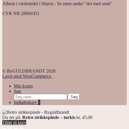
Afhent i værkstedet i Skjern - Se mere under "det med småt"
CVR NR 28060351
© ByGULDBRANDT 2026
Lavet med WooCommerce
.
Min konto
Søg
Søg
Søg
efter:
Indkøbskurv
0
Du ser på:
Retro strikkepinde – turkis
kr.
45,00
Tilføj til kurv