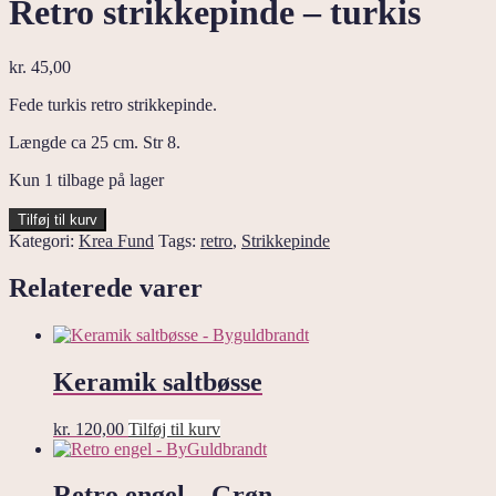
Retro strikkepinde – turkis
kr.
45,00
Fede turkis retro strikkepinde.
Længde ca 25 cm. Str 8.
Kun 1 tilbage på lager
Retro
Tilføj til kurv
strikkepinde
Kategori:
Krea Fund
Tags:
retro
,
Strikkepinde
-
turkis
Relaterede varer
antal
Keramik saltbøsse
kr.
120,00
Tilføj til kurv
Retro engel – Grøn