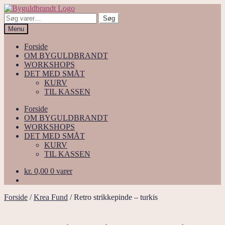
Spring
Spring
til
til
Søg
Søg
navigation
indhold
efter:
Menu
Forside
OM BYGULDBRANDT
WORKSHOPS
DET MED SMÅT
KURV
TIL KASSEN
Forside
OM BYGULDBRANDT
WORKSHOPS
DET MED SMÅT
KURV
TIL KASSEN
kr.
0,00
0 varer
Forside
/
Krea Fund
/
Retro strikkepinde – turkis