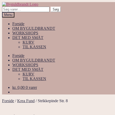
Spring
Spring
til
til
Søg
Søg
navigation
indhold
efter:
Menu
Forside
OM BYGULDBRANDT
WORKSHOPS
DET MED SMÅT
KURV
TIL KASSEN
Forside
OM BYGULDBRANDT
WORKSHOPS
DET MED SMÅT
KURV
TIL KASSEN
kr.
0,00
0 varer
Forside
/
Krea Fund
/
Strikkepinde Str. 8