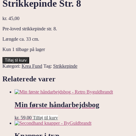
Strikkepinde Str. 8
kr.
45,00
Pre-loved strikkepinde str. 8.
Længde ca. 33 cm.
Kun 1 tilbage på lager
Strikkepinde
Tilføj til kurv
Str.
Kategori:
Krea Fund
Tag:
Strikkepinde
8
antal
Relaterede varer
Min første håndarbejdsbog
kr.
59,00
Tilføj til kurv
Knapper i træ